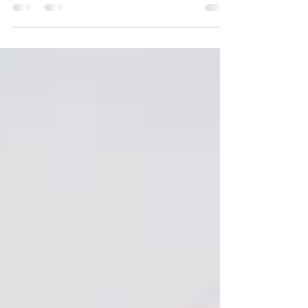
Meer dan vijftig jaar getrouwd en nog altijd zoveel liefde
tussen deze twee mensen.