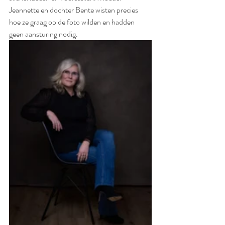
Jeannette en dochter Bente wisten precies 
hoe ze graag op de foto wilden en hadden 
geen aansturing nodig.